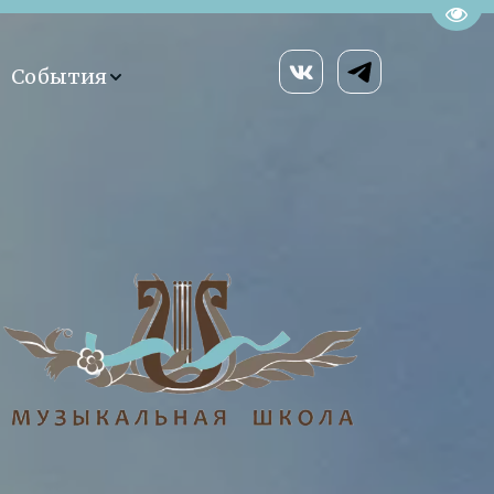
Пере
События