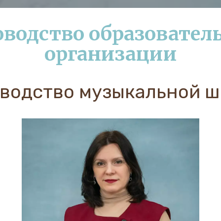
водство образователь
организации
водство музыкальной 