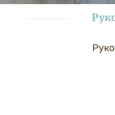
Руко
Руко