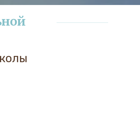
ной 
школы