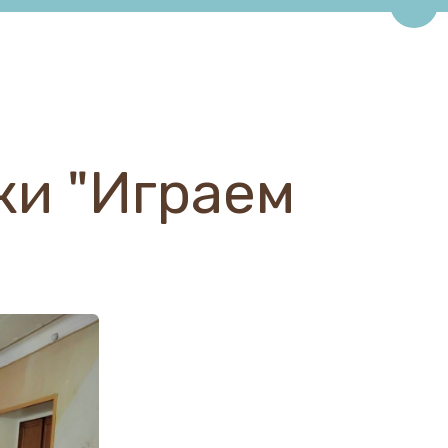
Пере
ки "Играем