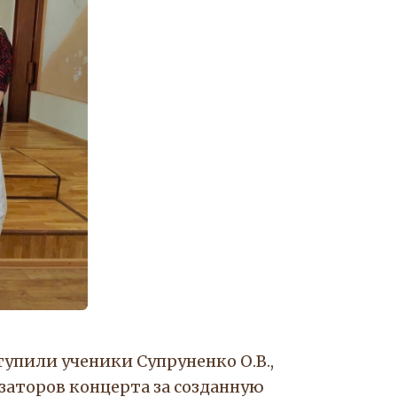
тупили ученики Супруненко О.В.,
заторов концерта за созданную